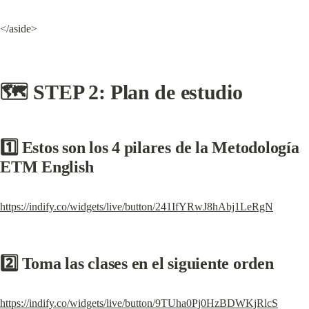
</aside>
🗺️ STEP 2: Plan de estudio
1️⃣ Estos son los 4 pilares de la Metodología 
ETM English
https://indify.co/widgets/live/button/241IfYRwJ8hAbj1LeRgN
2️⃣ Toma las clases en el siguiente orden
https://indify.co/widgets/live/button/9TUha0Pj0HzBDWKjRlcS